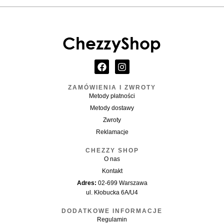
F
I
a
n
c
s
ZAMÓWIENIA I ZWROTY
e
t
Metody płatności
b
a
o
g
Metody dostawy
o
r
Zwroty
k
a
Reklamacje
m
CHEZZY SHOP
O nas
Kontakt
Adres:
02-699 Warszawa
ul. Kłobucka 6A/U4
DODATKOWE INFORMACJE
Regulamin