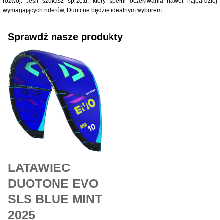
rozwój. Jeśli szukasz sprzętu, który spełni oczekiwania nawet najbardziej
wymagających riderów, Duotone będzie idealnym wyborem.
Sprawdź nasze produkty
Ten
Zakres
produkt
cen:
ma
od
wiele
8,790.00 zł
wariantów.
do
Opcje
10,650.00 zł
można
wybrać
na
stronie
produktu
LATAWIEC
DUOTONE EVO
SLS BLUE MINT
2025