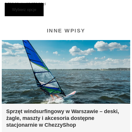
8,790.00
zł
–
10,650.00
zł
Wybierz opcje
INNE WPISY
Sprzęt windsurfingowy w Warszawie – deski,
żagle, maszty i akcesoria dostępne
stacjonarnie w ChezzyShop