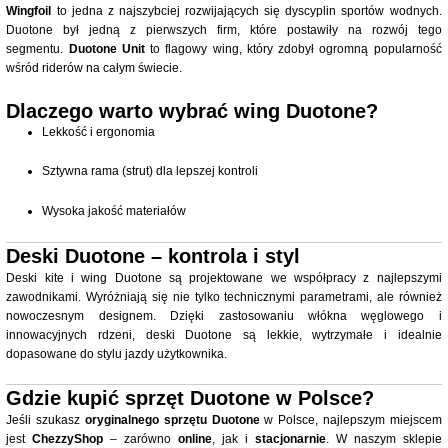
Wingfoil
to jedna z najszybciej rozwijających się dyscyplin sportów wodnych.
Duotone był jedną z pierwszych firm, które postawiły na rozwój tego
segmentu.
Duotone Unit
to flagowy wing, który zdobył ogromną popularność
wśród riderów na całym świecie.
Dlaczego warto wybrać wing Duotone?
Lekkość i ergonomia
Sztywna rama (strut) dla lepszej kontroli
Wysoka jakość materiałów
Deski Duotone – kontrola i styl
Deski kite i wing Duotone są projektowane we współpracy z najlepszymi
zawodnikami. Wyróżniają się nie tylko technicznymi parametrami, ale również
nowoczesnym designem. Dzięki zastosowaniu włókna węglowego i
innowacyjnych rdzeni, deski Duotone są lekkie, wytrzymałe i idealnie
dopasowane do stylu jazdy użytkownika.
Gdzie kupić sprzęt Duotone w Polsce?
Jeśli szukasz
oryginalnego sprzętu Duotone
w Polsce, najlepszym miejscem
jest
ChezzyShop
– zarówno
online
, jak i
stacjonarnie
. W naszym sklepie