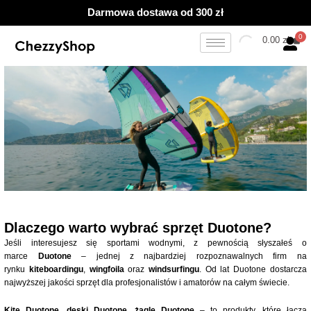
Przejdź
Darmowa dostawa od 300 zł
do
treści
0.00
zł
Dlaczego warto wybrać sprzęt Duotone?
Jeśli interesujesz się sportami wodnymi, z pewnością słyszałeś o
marce
Duotone
– jednej z najbardziej rozpoznawalnych firm na
rynku
kiteboardingu
,
wingfoila
oraz
windsurfingu
. Od lat Duotone dostarcza
najwyższej jakości sprzęt dla profesjonalistów i amatorów na całym świecie.
Kite Duotone
,
deski Duotone
,
żagle Duotone
– to produkty, które łączą