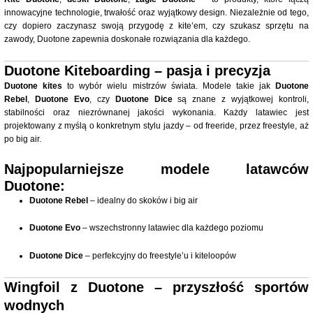
innowacyjne technologie, trwałość oraz wyjątkowy design. Niezależnie od tego,
czy dopiero zaczynasz swoją przygodę z kite’em, czy szukasz sprzętu na
zawody, Duotone zapewnia doskonałe rozwiązania dla każdego.
Duotone Kiteboarding – pasja i precyzja
Duotone kites
to wybór wielu mistrzów świata. Modele takie jak
Duotone
Rebel
,
Duotone Evo
, czy
Duotone Dice
są znane z wyjątkowej kontroli,
stabilności oraz niezrównanej jakości wykonania. Każdy latawiec jest
projektowany z myślą o konkretnym stylu jazdy – od freeride, przez freestyle, aż
po big air.
Najpopularniejsze modele latawców
Duotone:
Duotone Rebel
– idealny do skoków i big air
Duotone Evo
– wszechstronny latawiec dla każdego poziomu
Duotone Dice
– perfekcyjny do freestyle’u i kiteloopów
Wingfoil z Duotone – przyszłość sportów
wodnych