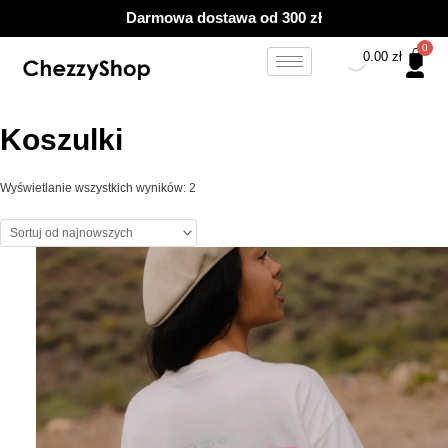
Przejdź
Posortowane
Darmowa dostawa od 300 zł
do
według
treści
najnowszych
0.00
zł
Koszulki
Wyświetlanie wszystkich wyników: 2
Ten
produkt
ma
wiele
wariantów.
Opcje
można
wybrać
na
stronie
produktu