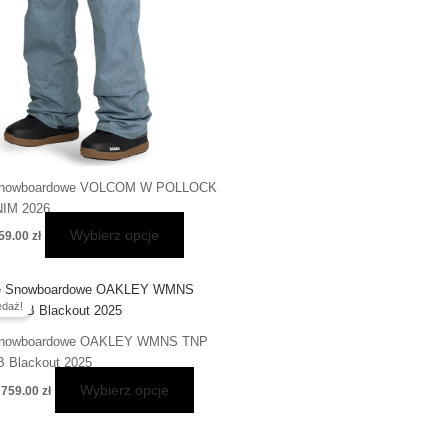
stronie
produktu
Snowboardowe VOLCOM W POLLOCK
IM 2026
Wybierz opcje
59.00
zł
Pierwotna
Aktualna
Ten
cena
cena
daż!
produkt
wynosiła:
wynosi:
ma
1,079.00 zł.
759.00 zł.
Snowboardowe OAKLEY WMNS TNP
wiele
 Blackout 2025
wariantów.
Wybierz opcje
759.00
zł
Opcje
można
wybrać