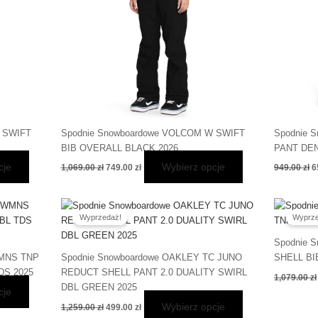
stronie
stronie
produktu
produktu
 SWIFT
Spodnie Snowboardowe VOLCOM W SWIFT
Spodnie 
BIB OVERALL BLACK 2026
PANT DEN
cje
Wybierz opcje
1,069.00
zł
749.00
zł
949.00
zł
6
Pierwotna
Aktualna
Ten
Ten
cena
cena
Wyprzedaż!
Wyprze
produkt
produkt
wynosiła:
wynosi:
ma
ma
1,259.00 zł.
499.00 zł.
Spodnie 
wiele
wiele
WMNS TNP
Spodnie Snowboardowe OAKLEY TC JUNO
SHELL BIB
wariantów.
wariantów.
DS 2025
REDUCT SHELL PANT 2.0 DUALITY SWIRL
1,079.00
zł
Opcje
Opcje
DBL GREEN 2025
cje
można
można
Wybierz opcje
1,259.00
zł
499.00
zł
wybrać
wybrać