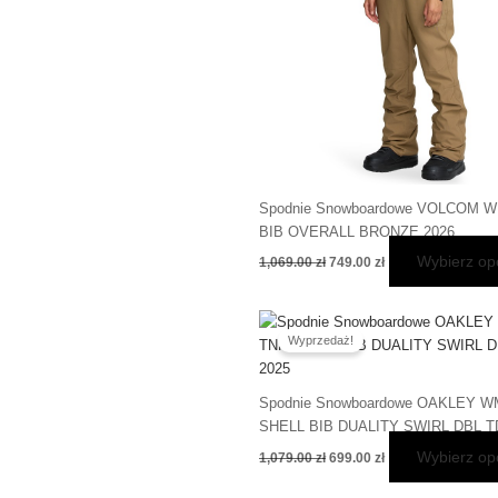
Spodnie Snowboardowe VOLCOM W
BIB OVERALL BRONZE 2026
Wybierz op
1,069.00
zł
749.00
zł
Pierwotna
Aktualna
cena
cena
Wyprzedaż!
wynosiła:
wynosi:
1,079.00 zł.
699.00 zł.
Spodnie Snowboardowe OAKLEY 
SHELL BIB DUALITY SWIRL DBL T
Wybierz op
1,079.00
zł
699.00
zł