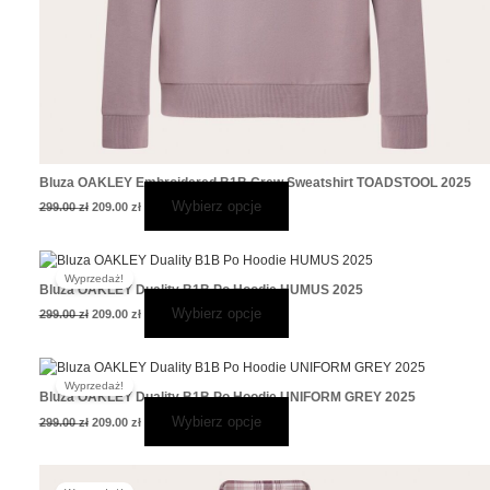
Bluza OAKLEY Embroidered B1B Crew Sweatshirt TOADSTOOL 2025
Wybierz opcje
299.00
zł
209.00
zł
Pierwotna
Aktualna
Ten
cena
cena
Wyprzedaż!
produkt
wynosiła:
wynosi:
Bluza OAKLEY Duality B1B Po Hoodie HUMUS 2025
299.00 zł.
209.00 zł.
ma
Wybierz opcje
299.00
zł
209.00
zł
wiele
wariantów.
Opcje
Pierwotna
Aktualna
Ten
cena
cena
można
Wyprzedaż!
produkt
wynosiła:
wynosi:
Bluza OAKLEY Duality B1B Po Hoodie UNIFORM GREY 2025
wybrać
299.00 zł.
209.00 zł.
ma
Wybierz opcje
299.00
zł
209.00
zł
na
wiele
stronie
wariantów.
produktu
Opcje
Pierwotna
Aktualna
Ten
cena
cena