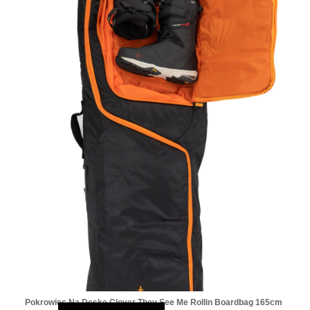
Pokrowiec Na Deskę Clover They See Me Rollin Boardbag 165cm