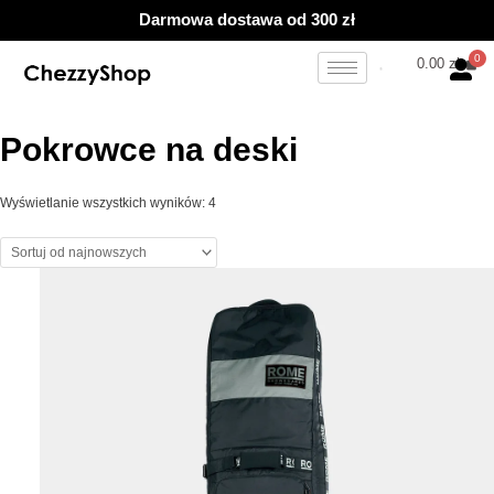
Przejdź
Posortowane
Darmowa dostawa od 300 zł
do
według
treści
najnowszych
0.00
zł
Pokrowce na deski
Wyświetlanie wszystkich wyników: 4