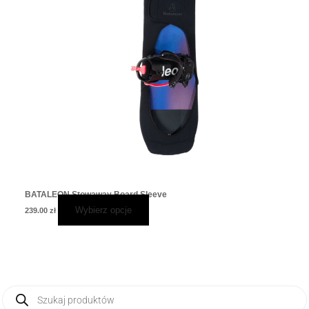
BATALEON Stowaway Board Sleeve
Wybierz opcje
239.00
zł
Wyszukiwarka
produktów