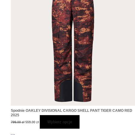
na
wiele
stronie
wariantów.
produktu
Opcje
można
wybrać
na
stronie
produktu
Spodnie OAKLEY DIVISIONAL CARGO SHELL PANT TIGER CAMO RED
2025
Wybierz opcje
799.00
zł
559.00
zł