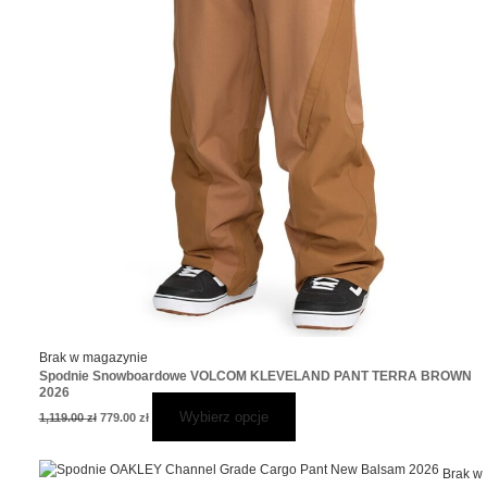
Brak w magazynie
Spodnie Snowboardowe VOLCOM KLEVELAND PANT TERRA BROWN
2026
Wybierz opcje
1,119.00
zł
779.00
zł
Pierwotna
Aktualna
Ten
Brak w
cena
cena