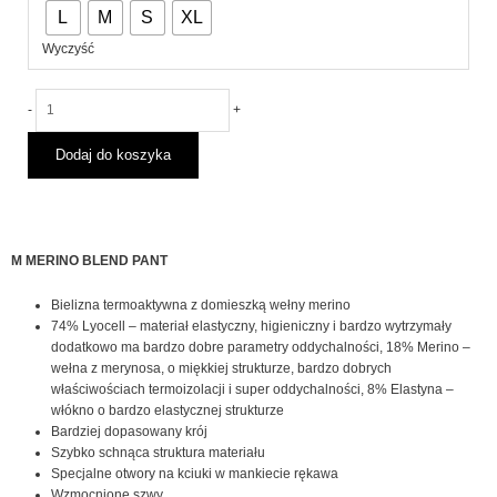
L
M
S
XL
VOLCOM
MERINO
Wyczyść
BLEND
PANT
Black
-
+
2026
Dodaj do koszyka
M MERINO BLEND PANT
Bielizna termoaktywna z domieszką wełny merino
74% Lyocell – materiał elastyczny, higieniczny i bardzo wytrzymały
dodatkowo ma bardzo dobre parametry oddychalności, 18% Merino –
wełna z merynosa, o miękkiej strukturze, bardzo dobrych
właściwościach termoizolacji i super oddychalności, 8% Elastyna –
włókno o bardzo elastycznej strukturze
Bardziej dopasowany krój
Szybko schnąca struktura materiału
Specjalne otwory na kciuki w mankiecie rękawa
Wzmocnione szwy