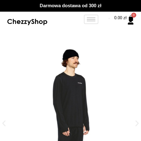
Przejdź
Darmowa dostawa od 300 zł
do
treści
0.00
zł