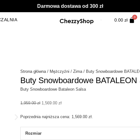
Darmowa dostawa od 300 zł
ZALNIA
0.00
zł
Strona główna
/
Mężczyźni
/
Zima
/ Buty Snowboardowe BATAL
Buty Snowboardowe BATALEON 
Buty Snowboardowe Bataleon Salsa
Pierwotna
Aktualna
1,959.00
zł
1,569.00
zł
cena
cena
wynosiła:
wynosi:
Poprzednia najniższa cena:
1,569.00
zł
.
1,959.00 zł.
1,569.00 zł.
ilość
Rozmiar
Buty