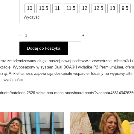
Snowboardowe
10
10.5
11
11.5
12
12.5
13
9.5
BATALEON
SALSA
Wyczyść
BOA
Green
2026
-
+
Dodaj do koszyka
eraz zmodernizowany dzięki naszej nowej podeszwie zewnętrznej Vibram® i 
yzację. Wyposażony w system Dual BOA® i wkładkę P2 PremiumLiner, oferuje
rząż AnkleHarness zapewniają doskonałe wsparcie. Idealny na wyprawy all-mo
 i wydajności.
roducts/bataleon-2526-salsa-boa-mens-snowboard-boots?variant=45614342635
Ten
Ten
produkt
pro
ma
ma
wiele
wie