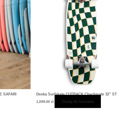
iantów.
je
żna
rać
onie
duktu
E SAFARI
Deska Surfskate CUTBACK Checkmate 32″ ST
Dodaj do koszyka
1,099.00
zł