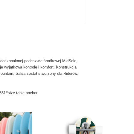
udoskonalonej podeszwie środkowej MidSole,
 wyjątkową kontrolę i komfort. Konstrukcja
untain, Salsa został stworzony dla Riderów,
651#size-table-anchor
dukt
le