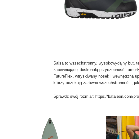
Salsa to wszechstronny, wysokowydajny but, t
zapewniającej doskonałą przyczepność i amort
FutureFlex, wtryskiwany nosek i wewnętrzna up
którzy oczekują zarówno wszechstronności, jak
Sprawdź swój rozmiar:
https://bataleon.com/p
Pierwotna
Aktualna
cena
cena
wynosiła:
wynosi:
2,769.00 zł.
2,399.00 zł.