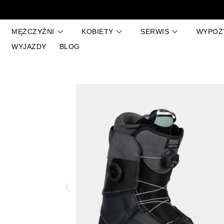
Przejdź
do
treści
MĘŻCZYŹNI
KOBIETY
SERWIS
WYPOŻ
WYJAZDY
BLOG