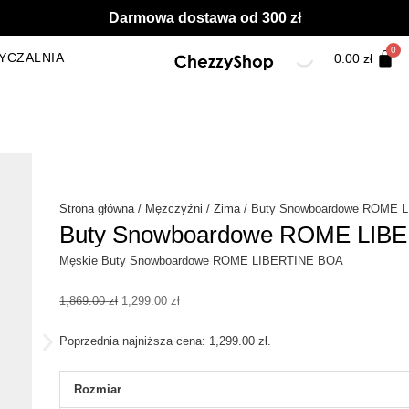
Darmowa dostawa od 300 zł
YCZALNIA
0.00
zł
Strona główna
/
Mężczyźni
/
Zima
/ Buty Snowboardowe ROME L
Buty Snowboardowe ROME LIBE
Męskie Buty Snowboardowe ROME LIBERTINE BOA
Pierwotna
Aktualna
1,869.00
zł
1,299.00
zł
cena
cena
wynosiła:
wynosi:
Poprzednia najniższa cena:
1,299.00
zł
.
1,869.00 zł.
1,299.00 zł.
ilość
Rozmiar
Buty