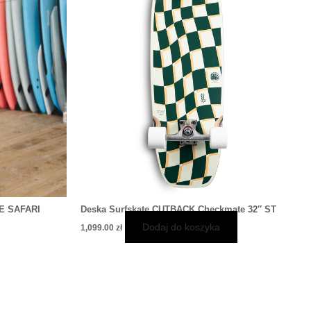
iantów.
je
żna
rać
onie
duktu
E SAFARI
Deska Surfskate CUTBACK Checkmate 32″ ST
Dodaj do koszyka
1,099.00
zł