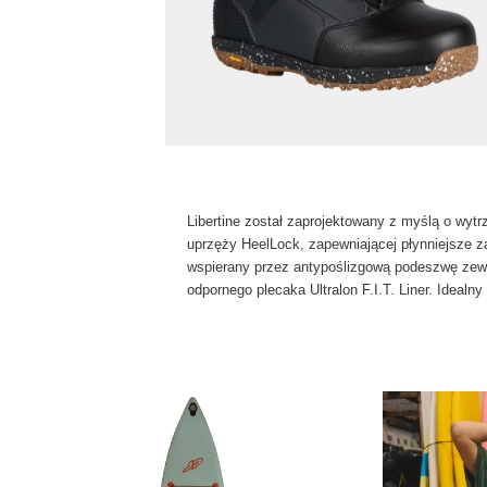
Libertine został zaprojektowany z myślą o wyt
uprzęży HeelLock, zapewniającej płynniejsze zak
wspierany przez antypoślizgową podeszwę zewn
odpornego plecaka Ultralon F.I.T. Liner. Idealn
Pierwotna
Aktualna
cena
cena
wynosiła:
wynosi:
2,769.00 zł.
2,399.00 zł.