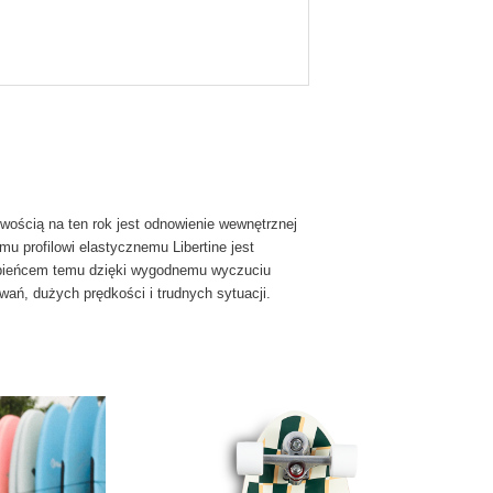
wością na ten rok jest odnowienie wewnętrznej
 profilowi ​​elastycznemu Libertine jest
ulubieńcem temu dzięki wygodnemu wyczuciu
owań, dużych prędkości i trudnych sytuacji.
dukt
le