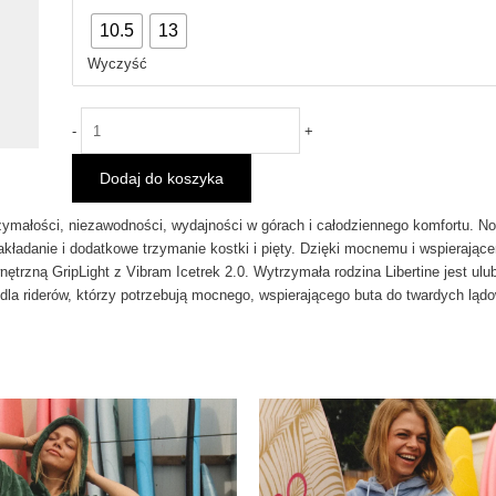
Snowboardowe
10.5
13
ROME
LIBERTINE
Wyczyść
BOA
Black
2025
-
+
Dodaj do koszyka
rzymałości, niezawodności, wydajności w górach i całodziennego komfortu. No
ładanie i dodatkowe trzymanie kostki i pięty. Dzięki mocnemu i wspierającemu
ętrzną GripLight z Vibram Icetrek 2.0. Wytrzymała rodzina Libertine jest 
y dla riderów, którzy potrzebują mocnego, wspierającego buta do twardych ląd
Ten
Ten
produkt
pro
ma
ma
wiele
wie