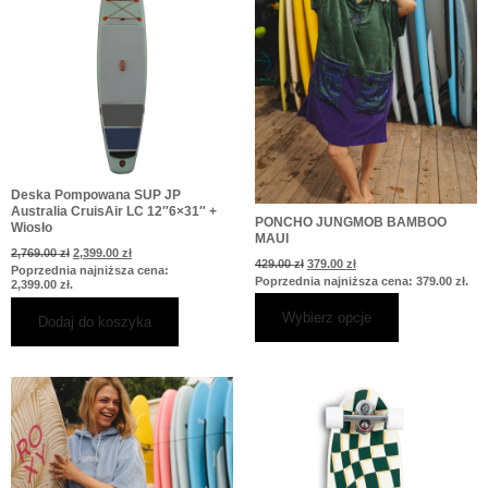
wiele
wariantów.
Opcje
można
wybrać
na
stronie
produktu
Deska Pompowana SUP JP
Australia CruisAir LC 12″6×31″ +
PONCHO JUNGMOB BAMBOO
Wiosło
MAUI
2,769.00
zł
2,399.00
zł
429.00
zł
379.00
zł
Poprzednia najniższa cena:
Poprzednia najniższa cena:
379.00
zł
.
2,399.00
zł
.
Wybierz opcje
Dodaj do koszyka
Pierwotna
Aktualna
Ten
cena
cena
produkt
wynosiła:
wynosi:
429.00 zł.
379.00 zł.
ma
wiele
wariantów.