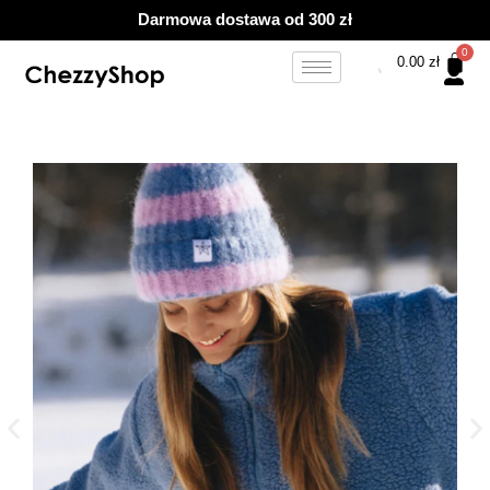
Przejdź
Darmowa dostawa od 300 zł
do
treści
0.00
zł