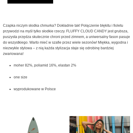
CLOUD
CANDY
Czapka niczym słodka chmurka? Dokładnie tak! Połączenie błękitu i fioletu
przywodzi na myśl tylko słodkie rzeczy. FLUFFY CLOUD CANDY jest grubsza,
puszysta przędza skutecznie chroni przed zimnem, a uniwersalny fason pasuje
do wszystkiego. Warto mieć w szafie przez wiele sezonów! Miękka, wygodna i
niezwykle stylowa – z nią każda stylizacja staje się odrobinę bardziej
zwariowana!
moher 82%, poliamid 16%, elastan 2%
one size
wyprodukowane w Polsce
Pierwotna
Aktualna
Pierwotna
Aktualna
Ten
cena
cena
cena
cena
produkt
wynosiła:
wynosi:
wynosiła:
wynosi:
2,769.00 zł.
2,399.00 zł.
429.00 zł.
379.00 zł.
ma