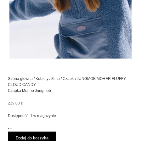
Strona główna
/
Kobiety
/
Zima
/ Czapka JUNGMOB MOHER FLUFFY
CLOUD CANDY
Czapka Merino Jungmob
229.00
zł
ilość
Dostępność:
1 w magazynie
Czapka
JUNGMOB
-
+
MOHER
Dodaj do koszyka
FLUFFY