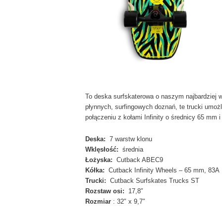
To deska surfskaterowa o naszym najbardziej 
płynnych, surfingowych doznań, te trucki umoż
połączeniu z kołami Infinity o średnicy 65 mm 
Deska:
7 warstw klonu
Wklęsłość:
średnia
Łożyska:
Cutback ABEC9
Kółka:
Cutback Infinity Wheels – 65 mm, 83A
Trucki:
Cutback Surfskates Trucks ST
Rozstaw osi:
17,8″
Rozmiar
: 32″ x 9,7″