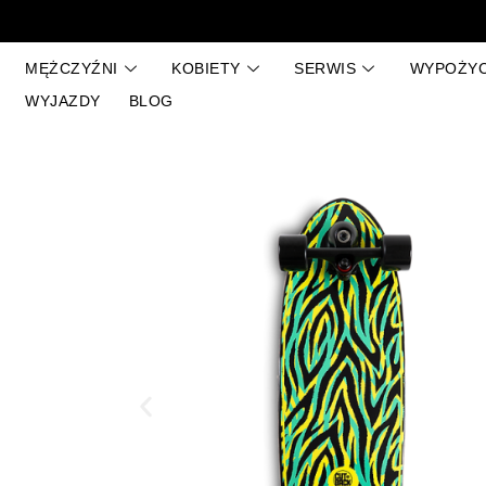
Przejdź
do
treści
MĘŻCZYŹNI
KOBIETY
SERWIS
WYPOŻYC
WYJAZDY
BLOG