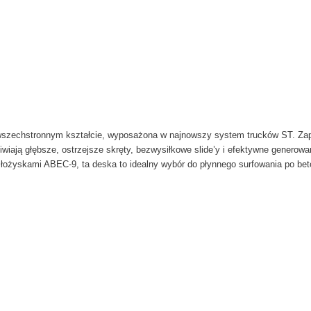
ST
wszechstronnym kształcie, wyposażona w najnowszy system trucków ST. Zap
liwiają głębsze, ostrzejsze skręty, bezwysiłkowe slide’y i efektywne genero
i łożyskami ABEC-9, ta deska to idealny wybór do płynnego surfowania po bet