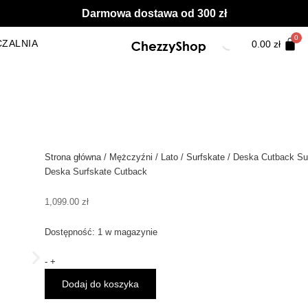
Darmowa dostawa od 300 zł
ZALNIA
0.00
zł
Strona główna
/
Mężczyźni
/
Lato
/
Surfskate
/ Deska Cutback Su
Deska Surfskate Cutback
1,099.00
zł
ilość
Dostępność:
1 w magazynie
Deska
Cutback
-
+
Surfskate
Dodaj do koszyka
Beast
32"