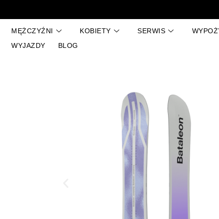
Przejdź
do
treści
MĘŻCZYŹNI
KOBIETY
SERWIS
WYPOŻ
WYJAZDY
BLOG