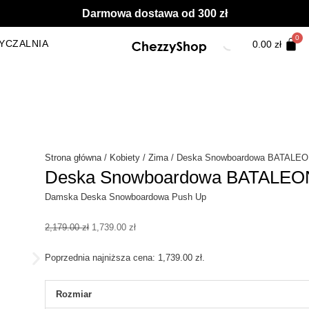
Darmowa dostawa od 300 zł
YCZALNIA
0.00
zł
Strona główna
/
Kobiety
/
Zima
/ Deska Snowboardowa BATALEO
Deska Snowboardowa BATALEON
Damska Deska Snowboardowa Push Up
Pierwotna
Aktualna
2,179.00
zł
1,739.00
zł
cena
cena
wynosiła:
wynosi:
Poprzednia najniższa cena:
1,739.00
zł
.
2,179.00 zł.
1,739.00 zł.
ilość
Rozmiar
Deska