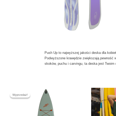
Push Up to najwyższej jakości deska dla kobie
Podwyższone krawędzie zwiększają pewność w p
skoków, puchu i carvingu, ta deska jest Twoi
Pierwotna
Aktualna
cena
cena
Wyprzedaż!
Wyprzedaż!
wynosiła:
wynosi:
2,769.00 zł.
2,399.00 zł.