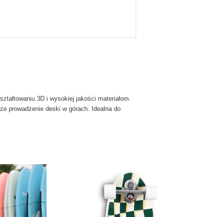
ztałtowaniu 3D i wysokiej jakości materiałom.
ze prowadzenie deski w górach. Idealna do
dukt
le
iantów.