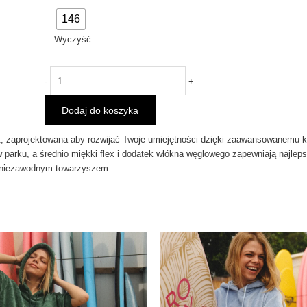
Snowboardowa
146
BATALEON
Push
Wyczyść
Up
2025
-
+
Dodaj do koszyka
t, zaprojektowana aby rozwijać Twoje umiejętności dzięki zaawansowanemu ks
arku, a średnio miękki flex i dodatek włókna węglowego zapewniają najleps
m niezawodnym towarzyszem.
Ten
Ten
produkt
pro
ma
ma
wiele
wie
wariantów.
war