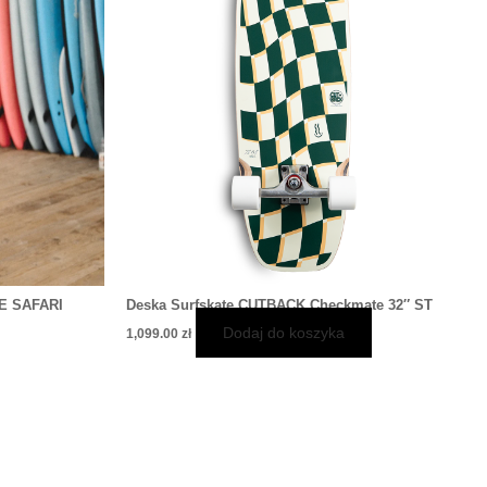
je
żna
rać
onie
duktu
E SAFARI
Deska Surfskate CUTBACK Checkmate 32″ ST
Dodaj do koszyka
1,099.00
zł