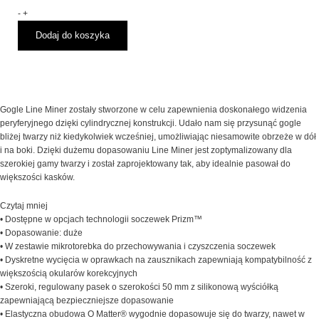
OAKLEY
-
+
Line
Dodaj do koszyka
Miner
L
Matte
Black
Prizm
Sapphire
Gogle Line Miner zostały stworzone w celu zapewnienia doskonałego widzenia
Iridium
peryferyjnego dzięki cylindrycznej konstrukcji. Udało nam się przysunąć gogle
bliżej twarzy niż kiedykolwiek wcześniej, umożliwiając niesamowite obrzeże w dół
i na boki. Dzięki dużemu dopasowaniu Line Miner jest zoptymalizowany dla
szerokiej gamy twarzy i został zaprojektowany tak, aby idealnie pasował do
większości kasków.
Czytaj mniej
• Dostępne w opcjach technologii soczewek Prizm™
• Dopasowanie: duże
• W zestawie mikrotorebka do przechowywania i czyszczenia soczewek
• Dyskretne wycięcia w oprawkach na zausznikach zapewniają kompatybilność z
większością okularów korekcyjnych
• Szeroki, regulowany pasek o szerokości 50 mm z silikonową wyściółką
zapewniającą bezpieczniejsze dopasowanie
• Elastyczna obudowa O Matter® wygodnie dopasowuje się do twarzy, nawet w