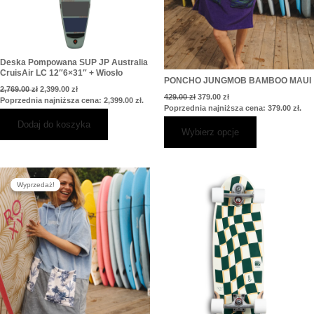
na
stronie
produktu
Deska Pompowana SUP JP Australia
CruisAir LC 12″6×31″ + Wiosło
PONCHO JUNGMOB BAMBOO MAUI
2,769.00
zł
2,399.00
zł
429.00
zł
379.00
zł
Poprzednia najniższa cena:
2,399.00
zł
.
Poprzednia najniższa cena:
379.00
zł
.
Dodaj do koszyka
Wybierz opcje
Pierwotna
Aktualna
Ten
cena
cena
Wyprzedaż!
Wyprzedaż!
produkt
wynosiła:
wynosi:
429.00 zł.
379.00 zł.
ma
wiele
wariantów.
Opcje
można
wybrać
na
stronie
produktu