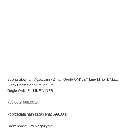
Strona główna
/
Mężczyźni
/
Zima
/ Gogle OAKLEY Line Miner L Matte
Black Prizm Sapphire Iridium
Gogle OAKLEY LINE MINER L
Pierwotna
Aktualna
759.00
zł
599.00
zł
cena
cena
wynosiła:
wynosi:
Poprzednia najniższa cena:
599.00
zł
.
759.00 zł.
599.00 zł.
ilość
Dostępność:
1 w magazynie
Gogle