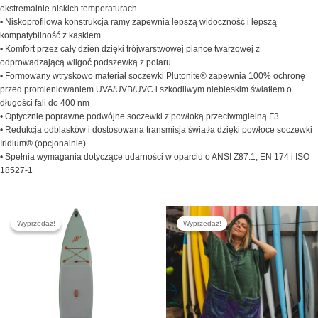
ekstremalnie niskich temperaturach
• Niskoprofilowa konstrukcja ramy zapewnia lepszą widoczność i lepszą
kompatybilność z kaskiem
• Komfort przez cały dzień dzięki trójwarstwowej piance twarzowej z
odprowadzającą wilgoć podszewką z polaru
• Formowany wtryskowo materiał soczewki Plutonite® zapewnia 100% ochronę
przed promieniowaniem UVA/UVB/UVC i szkodliwym niebieskim światłem o
długości fali do 400 nm
• Optycznie poprawne podwójne soczewki z powłoką przeciwmgielną F3
• Redukcja odblasków i dostosowana transmisja światła dzięki powłoce soczewki
Iridium® (opcjonalnie)
• Spełnia wymagania dotyczące udarności w oparciu o ANSI Z87.1, EN 174 i ISO
18527-1
Pierwotna
Aktualna
Pierwotna
Aktualna
Ten
cena
cena
cena
cena
Wyprzedaż!
Wyprzedaż!
Wyprzedaż!
Wyprzedaż!
produkt
wynosiła:
wynosi:
wynosiła:
wynosi:
2,769.00 zł.
2,399.00 zł.
429.00 zł.
379.00 zł.
ma
wiele
wariantów.
Opcje
można
wybrać