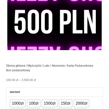
Strona główna
/
Mężczyźni
/
Lato
/
Akcesoria
/ Karta Podarunkowa
Bon podarunkowy
Zakres
100.00
zł
–
3,500.00
zł
cen:
od
ilość
wariant
100.00 zł
Karta
do
Podarunkowa
3,500.00 zł
1000zł
100zł
1500zł
150zł
2000zł