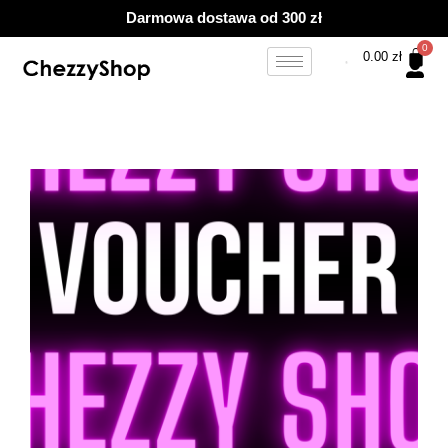
Przejdź
Darmowa dostawa od 300 zł
do
treści
0.00
zł