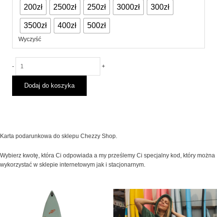
200zł
2500zł
250zł
3000zł
300zł
3500zł
400zł
500zł
Wyczyść
-
+
Dodaj do koszyka
Karta podarunkowa do sklepu Chezzy Shop.
Wybierz kwotę, która Ci odpowiada a my prześlemy Ci specjalny kod, który można
wykorzystać w sklepie internetowym jak i stacjonarnym.
Pierwotna
Aktualna
Ten
cena
cena
produ
wynosiła:
wynosi:
2,769.00 zł.
2,399.00 zł.
ma