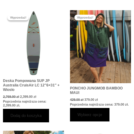
Pierwotna
Aktualna
Pierwotna
Aktualna
Ten
cena
cena
cena
cena
Wyprzedaż!
Wyprzedaż!
Wyprzedaż!
Wyprzedaż!
produkt
wynosiła:
wynosi:
wynosiła:
wynosi:
2,769.00 zł.
2,399.00 zł.
429.00 zł.
379.00 zł.
ma
wiele
wariantów.
Opcje
można
wybrać
na
stronie
produktu
Deska Pompowana SUP JP
Australia CruisAir LC 12″6×31″ +
PONCHO JUNGMOB BAMBOO
Wiosło
MAUI
2,769.00
zł
2,399.00
zł
429.00
zł
379.00
zł
Poprzednia najniższa cena:
Poprzednia najniższa cena:
379.00
zł
.
2,399.00
zł
.
Wybierz opcje
Dodaj do koszyka
Pierwotna
Aktualna
Ten