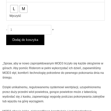
OAKLEY
L
M
MOD3
MATTE
Wyczyść
BLACKOUT
2025
-
+
Dodaj do koszyka
„Spraw, aby w nowo zaprojektowanym MOD3 liczyło się każde okrążenie w
górach. Aby pomóc Riderom w pełni wykorzystać ich dzień, zapewniliśmy
MOD3 styl, komfort i technologię potrzebne do pewnego pokonania dnia na
śniegu.
Dzięki unikalnemu, regulowanemu systemowi wentylacji, uzupełnionemu
przez duży przedni wlot powietrza, gorące powietrze może z łatwością
wydostać się z kasku, zapewniając wygodę podczas pokonywania zakrętów
lub wjazdu na górę wyciągiem.