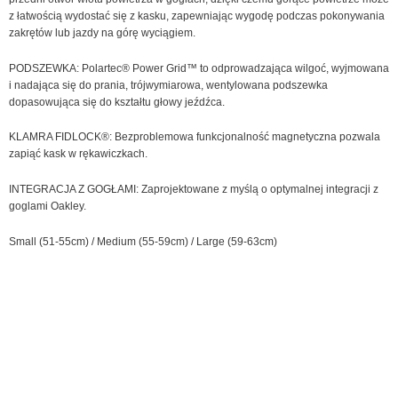
z łatwością wydostać się z kasku, zapewniając wygodę podczas pokonywania
zakrętów lub jazdy na górę wyciągiem.
PODSZEWKA: Polartec® Power Grid™ to odprowadzająca wilgoć, wyjmowana
i nadająca się do prania, trójwymiarowa, wentylowana podszewka
dopasowująca się do kształtu głowy jeźdźca.
KLAMRA FIDLOCK®: Bezproblemowa funkcjonalność magnetyczna pozwala
zapiąć kask w rękawiczkach.
INTEGRACJA Z GOGŁAMI: Zaprojektowane z myślą o optymalnej integracji z
goglami Oakley.
Small (51-55cm) / Medium (55-59cm) / Large (59-63cm)