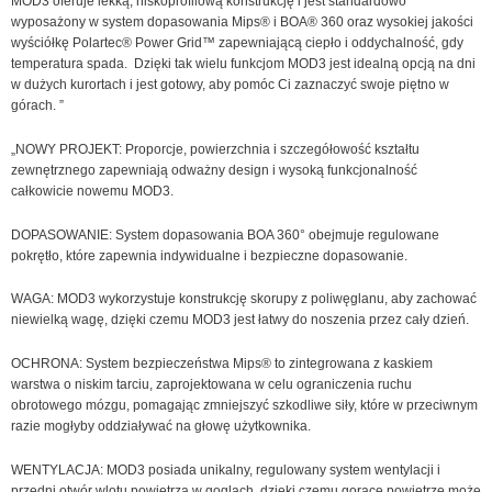
MOD3 oferuje lekką, niskoprofilową konstrukcję i jest standardowo
wyposażony w system dopasowania Mips® i BOA® 360 oraz wysokiej jakości
wyściółkę Polartec® Power Grid™ zapewniającą ciepło i oddychalność, gdy
temperatura spada. Dzięki tak wielu funkcjom MOD3 jest idealną opcją na dni
w dużych kurortach i jest gotowy, aby pomóc Ci zaznaczyć swoje piętno w
górach. ”
„NOWY PROJEKT: Proporcje, powierzchnia i szczegółowość kształtu
zewnętrznego zapewniają odważny design i wysoką funkcjonalność
całkowicie nowemu MOD3.
DOPASOWANIE: System dopasowania BOA 360° obejmuje regulowane
pokrętło, które zapewnia indywidualne i bezpieczne dopasowanie.
WAGA: MOD3 wykorzystuje konstrukcję skorupy z poliwęglanu, aby zachować
niewielką wagę, dzięki czemu MOD3 jest łatwy do noszenia przez cały dzień.
OCHRONA: System bezpieczeństwa Mips® to zintegrowana z kaskiem
warstwa o niskim tarciu, zaprojektowana w celu ograniczenia ruchu
obrotowego mózgu, pomagając zmniejszyć szkodliwe siły, które w przeciwnym
razie mogłyby oddziaływać na głowę użytkownika.
WENTYLACJA: MOD3 posiada unikalny, regulowany system wentylacji i
przedni otwór wlotu powietrza w goglach, dzięki czemu gorące powietrze może