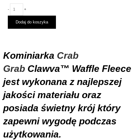
Crab
-
+
Grab
Clawva
Dodaj do koszyka
Waffle
Fleece
Charcoal
2026
Kominiarka
Crab
Grab
Clawva™ Waffle Fleece
jest wykonana z najlepszej
jakości materiału oraz
posiada świetny krój który
zapewni wygodę podczas
użytkowania.