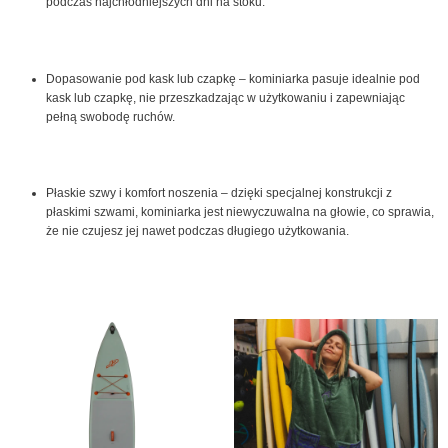
podczas najchłodniejszych dni na stoku.
Dopasowanie pod kask lub czapkę – kominiarka pasuje idealnie pod
kask lub czapkę, nie przeszkadzając w użytkowaniu i zapewniając
pełną swobodę ruchów.
Płaskie szwy i komfort noszenia – dzięki specjalnej konstrukcji z
płaskimi szwami, kominiarka jest niewyczuwalna na głowie, co sprawia,
że nie czujesz jej nawet podczas długiego użytkowania.
Pierwotna
Aktualna
Ten
cena
cena
produ
wynosiła:
wynosi:
2,769.00 zł.
2,399.00 zł.
ma
wiele
warian
Opcje
możn