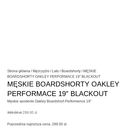
Strona główna
/
Mężczyźni
/
Lato
/
Boardshorty
/ MĘSKIE
BOARDSHORTY OAKLEY PERFORMACE 19″ BLACKOUT
MĘSKIE BOARDSHORTY OAKLEY
PERFORMACE 19″ BLACKOUT
Męskie spodenki Oakley Boardshort Performence 19″
Pierwotna
Aktualna
399.00
zł
299.00
zł
cena
cena
wynosiła:
wynosi:
Poprzednia najniższa cena:
299.00
zł
.
399.00 zł.
299.00 zł.