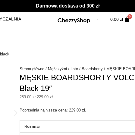
Darmowa dostawa od 300 zł
YCZALNIA
0.00
zł
Strona główna
/
Mężczyźni
/
Lato
/
Boardshorty
/ MĘSKIE BOARD
MĘSKIE BOARDSHORTY VOLCO
Black 19″
Pierwotna
Aktualna
289.00
zł
229.00
zł
cena
cena
wynosiła:
wynosi:
Poprzednia najniższa cena:
229.00
zł
.
289.00 zł.
229.00 zł.
ilość
Rozmiar
MĘSKIE