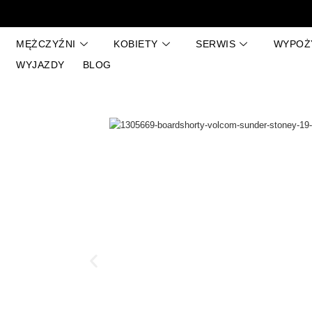
Przejdź
do
treści
MĘŻCZYŹNI
KOBIETY
SERWIS
WYPOŻ
WYJAZDY
BLOG