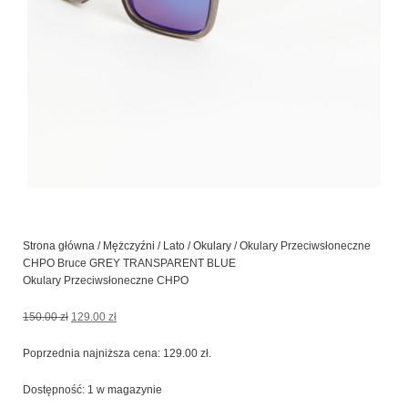
Strona główna
/
Mężczyźni
/
Lato
/
Okulary
/ Okulary Przeciwsłoneczne
CHPO Bruce GREY TRANSPARENT BLUE
Okulary Przeciwsłoneczne CHPO
Pierwotna
Aktualna
150.00
zł
129.00
zł
cena
cena
wynosiła:
wynosi:
Poprzednia najniższa cena:
129.00
zł
.
150.00 zł.
129.00 zł.
ilość
Dostępność:
1 w magazynie
Okulary