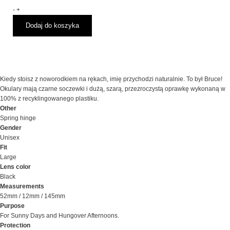
Przeciwsłoneczne
-
+
CHPO
Dodaj do koszyka
Bruce
GREY
TRANSPARENT
BLUE
Kiedy stoisz z noworodkiem na rękach, imię przychodzi naturalnie. To był Bruce!
Okulary mają czarne soczewki i dużą, szarą, przezroczystą oprawkę wykonaną w
100% z recyklingowanego plastiku.
Other
Spring hinge
Gender
Unisex
Fit
Large
Lens color
Black
Measurements
52mm / 12mm / 145mm
Purpose
For Sunny Days and Hungover Afternoons.
Protection