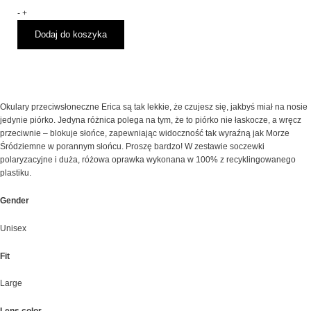
Przeciwsłoneczne
-
+
CHPO
Dodaj do koszyka
ERICA
Pink
Purple
Mirror
Okulary przeciwsłoneczne Erica są tak lekkie, że czujesz się, jakbyś miał na nosie
jedynie piórko. Jedyna różnica polega na tym, że to piórko nie łaskocze, a wręcz
przeciwnie – blokuje słońce, zapewniając widoczność tak wyraźną jak Morze
Śródziemne w porannym słońcu. Proszę bardzo! W zestawie soczewki
polaryzacyjne i duża, różowa oprawka wykonana w 100% z recyklingowanego
plastiku.
Gender
Unisex
Fit
Large