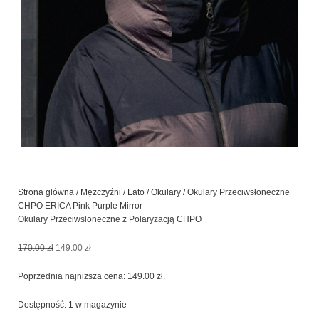
Strona główna
/
Mężczyźni
/
Lato
/
Okulary
/ Okulary Przeciwsłoneczne
CHPO ERICA Pink Purple Mirror
Okulary Przeciwsłoneczne z Polaryzacją CHPO
Pierwotna
Aktualna
170.00
zł
149.00
zł
cena
cena
wynosiła:
wynosi:
Poprzednia najniższa cena:
149.00
zł
.
170.00 zł.
149.00 zł.
ilość
Dostępność:
1 w magazynie
Okulary