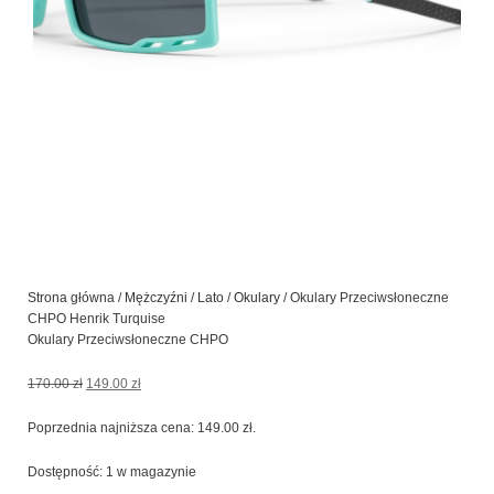
Strona główna
/
Mężczyźni
/
Lato
/
Okulary
/ Okulary Przeciwsłoneczne
CHPO Henrik Turquise
Okulary Przeciwsłoneczne CHPO
Pierwotna
Aktualna
170.00
zł
149.00
zł
cena
cena
wynosiła:
wynosi:
Poprzednia najniższa cena:
149.00
zł
.
170.00 zł.
149.00 zł.
ilość
Dostępność:
1 w magazynie
Okulary