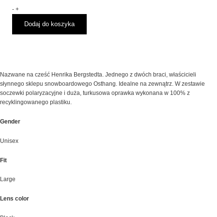
Przeciwsłoneczne
-
+
CHPO
Dodaj do koszyka
Henrik
Turquise
Nazwane na cześć Henrika Bergstedta. Jednego z dwóch braci, właścicieli
słynnego sklepu snowboardowego Osthang. Idealne na zewnątrz. W zestawie
soczewki polaryzacyjne i duża, turkusowa oprawka wykonana w 100% z
recyklingowanego plastiku.
Gender
Unisex
Fit
Large
Lens color