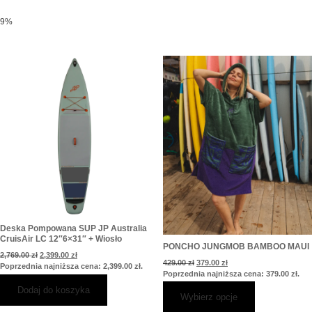
9%
Pierwotna
Aktualna
Pierwotna
Aktualna
Ten
cena
cena
cena
cena
produkt
wynosiła:
wynosi:
wynosiła:
wynosi:
2,769.00 zł.
2,399.00 zł.
429.00 zł.
379.00 zł.
ma
wiele
wariantów.
Opcje
można
wybrać
na
stronie
produktu
Deska Pompowana SUP JP Australia
CruisAir LC 12″6×31″ + Wiosło
PONCHO JUNGMOB BAMBOO MAUI
2,769.00
zł
2,399.00
zł
429.00
zł
379.00
zł
Poprzednia najniższa cena:
2,399.00
zł
.
Poprzednia najniższa cena:
379.00
zł
.
Dodaj do koszyka
Wybierz opcje