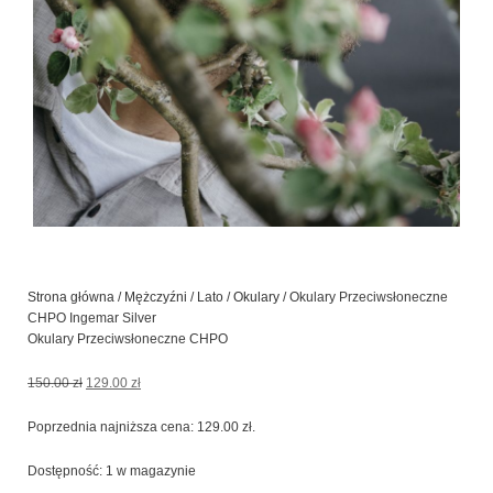
Strona główna
/
Mężczyźni
/
Lato
/
Okulary
/ Okulary Przeciwsłoneczne
CHPO Ingemar Silver
Okulary Przeciwsłoneczne CHPO
Pierwotna
Aktualna
150.00
zł
129.00
zł
cena
cena
wynosiła:
wynosi:
Poprzednia najniższa cena:
129.00
zł
.
150.00 zł.
129.00 zł.
ilość
Dostępność:
1 w magazynie
Okulary