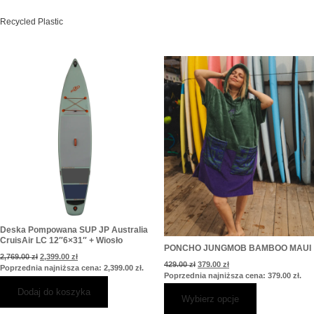
Recycled Plastic
Pierwotna
Aktualna
Pierwotna
Aktualna
Ten
cena
cena
cena
cena
produkt
wynosiła:
wynosi:
wynosiła:
wynosi:
2,769.00 zł.
2,399.00 zł.
429.00 zł.
379.00 zł.
ma
wiele
wariantów.
Opcje
można
wybrać
na
stronie
produktu
Deska Pompowana SUP JP Australia
CruisAir LC 12″6×31″ + Wiosło
PONCHO JUNGMOB BAMBOO MAUI
2,769.00
zł
2,399.00
zł
429.00
zł
379.00
zł
Poprzednia najniższa cena:
2,399.00
zł
.
Poprzednia najniższa cena:
379.00
zł
.
Dodaj do koszyka
Wybierz opcje