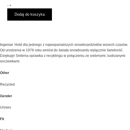
Przeciwsłoneczne
-
+
CHPO
Dodaj do koszyka
Ingemar
Silver
Ingemar. Hołd dla jednego z najwspanialszych snowboardzistów wszech czasów.
Od urodzenia w 1976 roku wniósł do świata snowboardu wyłącznie świetność.
Dziękuję! Srebrna oprawka z recyklingu w połączeniu ze srebrnymi, lustrzanymi
soczewkami.
Other
Recycled
Gender
Unisex
Fit