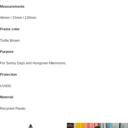
Measurements
46mm / 15mm / 130mm
Frame color
Turtle Brown
Purpose
For Sunny Days and Hungover Afternoons.
Protection
UV400.
Material
Recycled Plastic
Pierwotna
Aktualna
Ten
cena
cena