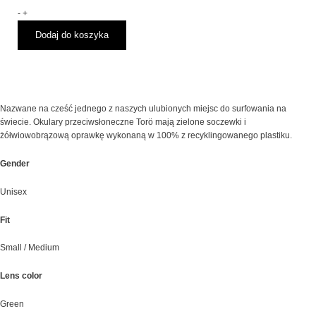
Przeciwsłoneczne
-
+
CHPO
Dodaj do koszyka
Torö
TURTLE
BROWN
GREEN
Nazwane na cześć jednego z naszych ulubionych miejsc do surfowania na
świecie. Okulary przeciwsłoneczne Torö mają zielone soczewki i
żółwiowobrązową oprawkę wykonaną w 100% z recyklingowanego plastiku.
Gender
Unisex
Fit
Small / Medium
Lens color
Green