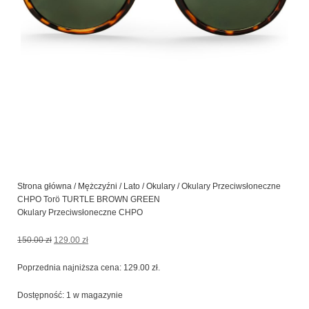
Strona główna
/
Mężczyźni
/
Lato
/
Okulary
/ Okulary Przeciwsłoneczne
CHPO Torö TURTLE BROWN GREEN
Okulary Przeciwsłoneczne CHPO
Pierwotna
Aktualna
150.00
zł
129.00
zł
cena
cena
wynosiła:
wynosi:
Poprzednia najniższa cena:
129.00
zł
.
150.00 zł.
129.00 zł.
ilość
Dostępność:
1 w magazynie
Okulary