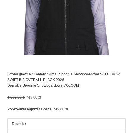
Strona główna
/
Kobiety
/
Zima
/ Spodnie Snowboardowe VOLCOM W
SWIFT BIB OVERALL BLACK 2026
Damskie Spodnie Snowboardowe VOLCOM
Pierwotna
Aktualna
1,069.00
zł
749.00
zł
cena
cena
wynosiła:
wynosi:
Poprzednia najniższa cena:
749.00
zł
.
1,069.00 zł.
749.00 zł.
ilość
Rozmiar
Spodnie
Snowboardowe