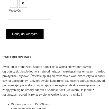
L
S
VOLCOM
W
Wyczyść
SWIFT
BIB
OVERALL
-
+
BLACK
2026
Dodaj do koszyka
SWIFT BIB OVERALL
Swift Bib to propozycja spodni damskich w wersji snowboardowych
ogrodniczek. Jest to jedno z najmodniejszych rozwiązań na ten sezon, bardzo
praktyczne i stylowe. Świetnie spiszą się w każdych warunkach czy to w parku
czy na backcountry , a dzięki swojej konstrukcji skutecznie zabezpieczą przed
podwiewającym wiatrem i wpadającym śniegiem. Idealne rozwiązanie dla
znających się na rzeczy riderek !! Spodnie Swift Bib Overall to jedne z
najtańszych ogrodniczek w swojej wysokiej klasie na rynku !
Wodoodporność: 15.000 mm
Oddychalność: 15.000 gm2