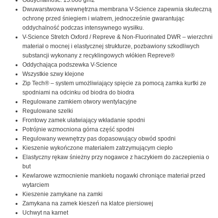
Dwuwarstwowa wewnętrzna membrana V-Science zapewnia skuteczną
ochronę przed śniegiem i wiatrem, jednocześnie gwarantując
oddychalność podczas intensywnego wysiłku.
V-Science Stretch Oxford / Repreve & Non-Fluorinated DWR – wierzchni
materiał o mocnej i elastycznej strukturze, pozbawiony szkodliwych
substancji wykonany z recyklingowych włókien Repreve®
Oddychająca podszewka V-Science
Wszystkie szwy klejone
Zip Tech® – system umożliwiający spięcie za pomocą zamka kurtki ze
spodniami na odcinku od biodra do biodra
Regulowane zamkiem otwory wentylacyjne
Regulowane szelki
Frontowy zamek ułatwiający wkładanie spodni
Potrójnie wzmocniona górna część spodni
Regulowany wewnętrzy pas dopasowujący obwód spodni
Kieszenie wykończone materiałem zatrzymującym ciepło
Elastyczny rękaw śnieżny przy nogawce z haczykiem do zaczepienia o
but
Kewlarowe wzmocnienie mankietu nogawki chroniące materiał przed
wytarciem
Kieszenie zamykane na zamki
Zamykana na zamek kieszeń na klatce piersiowej
Uchwyt na karnet