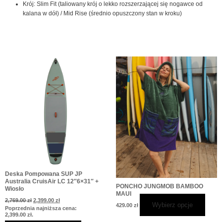
Krój: Slim Fit (taliowany krój o lekko rozszerzającej się nogawce od
kalana w dół) / Mid Rise (średnio opuszczony stan w kroku)
Pierwotna
Aktualna
Ten
cena
cena
produ
wynosiła:
wynosi:
2,769.00 zł.
2,399.00 zł.
ma
wiele
warian
Opcje
możn
wybra
na
stroni
produ
Deska Pompowana SUP JP
Australia CruisAir LC 12″6×31″ +
PONCHO JUNGMOB BAMBOO
Wiosło
MAUI
2,769.00
zł
2,399.00
zł
Wybierz opcje
429.00
zł
Poprzednia najniższa cena:
2,399.00
zł
.