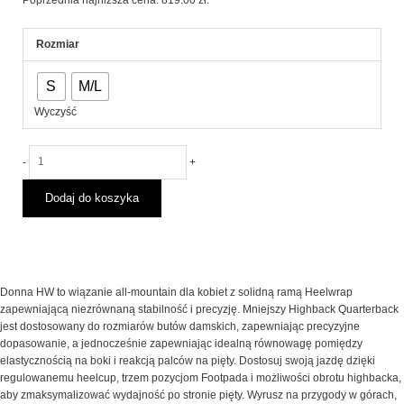
Poprzednia najniższa cena:
819.00
zł
.
1,179.00 zł.
819.00 zł.
ilość
Rozmiar
Wiązania
Snowboardowe
S
M/L
Donna
Heelwrap
Wyczyść
Coral
Fade
2025
-
+
Dodaj do koszyka
Donna HW to wiązanie all-mountain dla kobiet z solidną ramą Heelwrap
zapewniającą niezrównaną stabilność i precyzję. Mniejszy Highback Quarterback
jest dostosowany do rozmiarów butów damskich, zapewniając precyzyjne
dopasowanie, a jednocześnie zapewniając idealną równowagę pomiędzy
elastycznością na boki i reakcją palców na pięty. Dostosuj swoją jazdę dzięki
regulowanemu heelcup, trzem pozycjom Footpada i możliwości obrotu highbacka,
aby zmaksymalizować wydajność po stronie pięty. Wyrusz na przygody w górach,