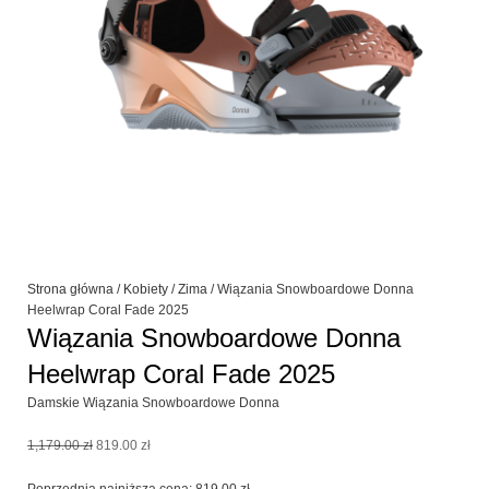
Strona główna
/
Kobiety
/
Zima
/ Wiązania Snowboardowe Donna
Heelwrap Coral Fade 2025
Wiązania Snowboardowe Donna
Heelwrap Coral Fade 2025
Damskie Wiązania Snowboardowe Donna
Pierwotna
Aktualna
1,179.00
zł
819.00
zł
cena
cena
wynosiła:
wynosi: