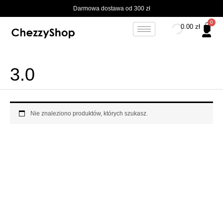
Przejdź
Darmowa dostawa od 300 zł
do
treści
0.00
zł
3.0
Nie znaleziono produktów, których szukasz.