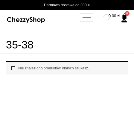
Przejdź
Darmowa dostawa od 300 zł
do
treści
0.00
zł
35-38
Nie znaleziono produktów, których szukasz.