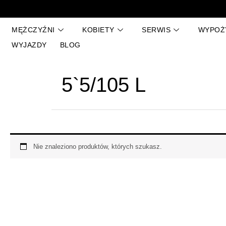
Przejdź
do
treści
MĘŻCZYŹNI
KOBIETY
SERWIS
WYPOŻ
WYJAZDY
BLOG
5`5/105 L
Nie znaleziono produktów, których szukasz.