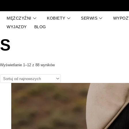
Przejdź
Posortowane
do
według
treści
najnowszych
MĘŻCZYŹNI
KOBIETY
SERWIS
WYPOŻ
WYJAZDY
BLOG
S
Wyświetlanie 1–12 z 88 wyników
Ten
produkt
ma
wiele
wariantów.
Opcje
można
wybrać