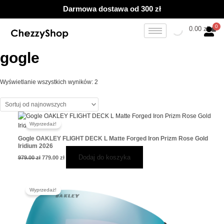
Przejdź
Posortowane
Darmowa dostawa od 300 zł
do
według
treści
najnowszych
0.00
zł
gogle
Wyświetlanie wszystkich wyników: 2
Pierwotna
Aktualna
cena
cena
Wyprzedaż!
wynosiła:
wynosi:
979.00 zł.
779.00 zł.
Gogle OAKLEY FLIGHT DECK L Matte Forged Iron Prizm Rose Gold
Iridium 2026
Dodaj do koszyka
979.00
zł
779.00
zł
Pierwotna
Aktualna
cena
cena
Wyprzedaż!
wynosiła:
wynosi:
1,019.00 zł.
819.00 zł.