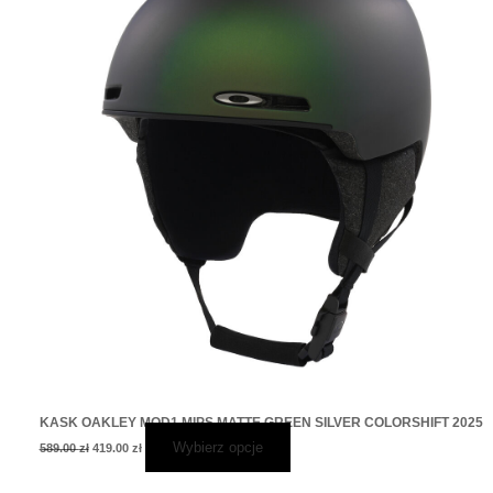
wariantów.
Opcje
można
wybrać
na
stronie
produktu
KASK OAKLEY MOD1 MIPS MATTE GREEN SILVER COLORSHIFT 2025
Wybierz opcje
589.00
zł
419.00
zł