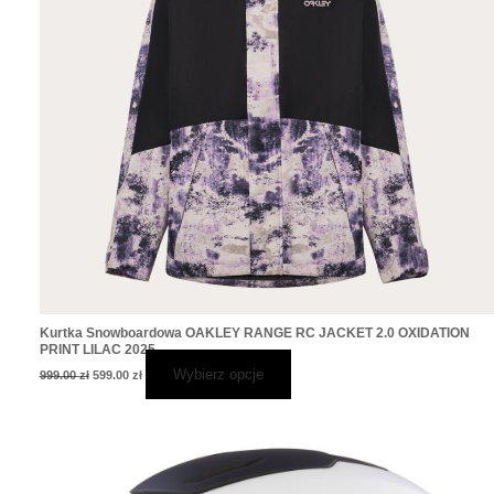
wybrać
na
stronie
produktu
Kurtka Snowboardowa OAKLEY RANGE RC JACKET 2.0 OXIDATION
PRINT LILAC 2025
Wybierz opcje
999.00
zł
599.00
zł
Pierwotna
Aktualna
Ten
cena
cena
produkt
wynosiła:
wynosi:
1,179.00 zł.
819.00 zł.
ma
wiele