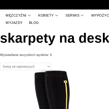
Przejdź
Posortowane
do
według
treści
najnowszych
MĘŻCZYŹNI
KOBIETY
SERWIS
WYPOŻYC
WYJAZDY
BLOG
skarpety na des
Wyświetlanie wszystkich wyników: 6
Ten
produkt
ma
wiele
wariantów.
Opcje
można
wybrać