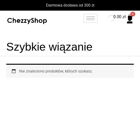
Przejdź
Darmowa dostawa od 300 zł
do
treści
0.00
zł
Szybkie wiązanie
Nie znaleziono produktów, których szukasz.