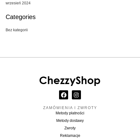
wrzesień 2024
Categories
Bez kategorii
F
I
a
n
c
s
ZAMÓWIENIA I ZWROTY
e
t
Metody płatności
b
a
o
g
Metody dostawy
o
r
Zwroty
k
a
Reklamacje
m