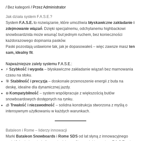
/
Bez kategorii
/ Przez
Administrator
Jak działa system F.A.S.E.?
System
F.A.S.E.
to rozwiązanie, które umożliwia
błyskawiczne zakładanie i
zdejmowanie wiązań
. Dzięki specjalnemu, odchylanemu highbackowi
snowboardzista może wsunąć but jednym ruchem, bez konieczności
każdorazowego dopinania pasków.
Paski pozostają ustawione tak, jak je dopasowałeś – więc zawsze masz
ten
sam, idealny fit
.
Najważniejsze zalety systemu F.A.S.E.:
⚡
Szybkość i wygoda
– błyskawiczne zakładanie wiązań bez marnowania
czasu na stoku.
🎯
Stabilność i precyzja
– doskonałe przenoszenie energii z buta na
deskę, idealne dla dynamicznej jazdy.
❄️
Kompatybilność
– system współpracuje z większością butów
snowboardowych dostępnych na rynku.
🧊
Trwałość i niezawodność
– solidna konstrukcja stworzona z myślą o
intensywnym użytkowaniu w każdych warunkach.
Bataleon i Rome – liderzy innowacji
Marki
Bataleon Snowboards
i
Rome SDS
od lat słyną z innowacyjnego