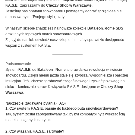
F.A.S.E.
, zapraszamy do
Chezzy Shop w Warszawie
.
Jesteśmy pasjonatami snowboardu i pomagamy dobrać sprzęt idealnie
dopasowany do Twojego stylu jazdy.
W naszym sklepie znajdziesz najnowsze kolekcje
Bataleon
,
Rome SDS
oraz innych topowych marek snowboardowych.
Zajrzyj do nas lub odwiedź nasz sklep online, aby sprawdzić dostępność
wiązań z systemem F.A.S.E.
Podsumowanie
System
F.A.S.E.
od
Bataleon
i
Rome
to prawdziwa rewolucja w świecie
snowboardu. Dzięki niemu jazda staje się szybsza, wygodniejsza i bardziej
intuicyjna. Jeśli chcesz spróbować czegoś nowego i zyskać przewagę na
stoku – koniecznie sprawdź wiązania F.A.S.E. dostępne w
Chezzy Shop
Warszawa
.
Najczęściej zadawane pytania (FAQ)
1. Czy system F.A.S.E. pasuje do każdego buta snowboardowego?
Tak, system został zaprojektowany tak, by był kompatybilny z większością
modeli dostępnych na rynku.
2. Czy wiązania F.A.S.E. są trwałe?