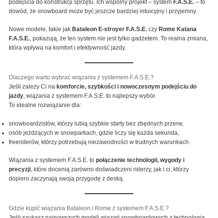
podejścia do konstrukcji sprzętu. Ich wspólny projekt – system
F.A.S.E.
– to
dowód, że snowboard może być jeszcze bardziej intuicyjny i przyjemny.
Nowe modele, takie jak
Bataleon E-stroyer F.A.S.E.
czy
Rome Katana
F.A.S.E.
, pokazują, że ten system nie jest tylko gadżetem. To realna zmiana,
która wpływa na komfort i efektywność jazdy.
Dlaczego warto wybrać wiązania z systemem F.A.S.E.?
Jeśli zależy Ci na
komforcie, szybkości i nowoczesnym podejściu do
jazdy
, wiązania z systemem F.A.S.E. to najlepszy wybór.
To idealne rozwiązanie dla:
snowboardzistów, którzy lubią szybkie starty bez zbędnych przerw,
osób jeżdżących w snowparkach, gdzie liczy się każda sekunda,
freeriderów, którzy potrzebują niezawodności w trudnych warunkach.
Wiązania z systemem F.A.S.E. to
połączenie technologii, wygody i
precyzji
, które docenią zarówno doświadczeni riderzy, jak i ci, którzy
dopiero zaczynają swoją przygodę z deską.
Gdzie kupić wiązania Bataleon i Rome z systemem F.A.S.E.?
Jeśli szukasz najnowszych modeli wiązań snowboardowych z technologią