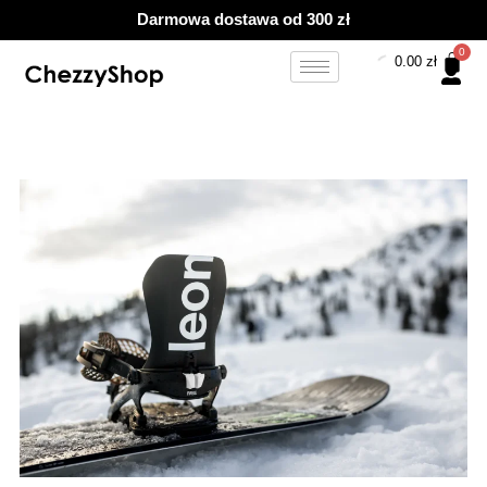
Przejdź
Darmowa dostawa od 300 zł
do
treści
0.00
zł